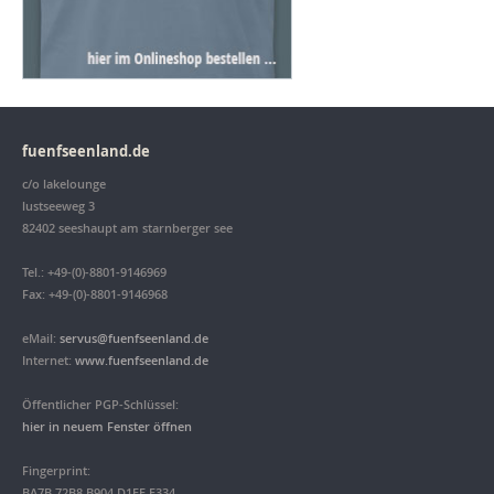
fuenfseenland.de
c/o lakelounge
lustseeweg 3
82402 seeshaupt am starnberger see
Tel.: +49-(0)-8801-9146969
Fax: +49-(0)-8801-9146968
eMail:
servus@fuenfseenland.de
Internet:
www.fuenfseenland.de
Öffentlicher PGP-Schlüssel:
hier in neuem Fenster öffnen
Fingerprint:
BA7B 72B8 B904 D1EE E334