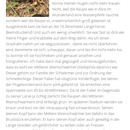
könne meinen Augen nicht mehr trauen.
Nicht, weil die Raupe wie in Alice im
Wunderland eine Wasserpfeife rauchte
sondern weil die Raupe so unwahrscheinlich groß gewesen ist.
Ausgestreckt kam sie fast an die 10 Zentimeter Länge heran.
Beeindruckend! Und auch ein wenig unwirklich. Sie war fast so dick wie
meine Finger und krabbelte auf dem Weg dahin. Als ich einen
Grashalm nahm um sie wegzustubsen , damit sie nicht überfahren
wird, klammerte sie sich, schwupps, daran und lies ihn nicht mehr los.
So konnte ich sie hochheben und genauer ansehen und
fotografieren. Ich habe dann mal gegoogelt und herausgefunden,
dass es wohl ein Mittlerer Weinschwärmer (Deilephila elpenor) war.
Dieser gehört zur Familie der Schwärmer und zur Ordnung der
Schmetterlinge. Dieser Falter hat olivgrüne Vorderflügel, bei denen
der Flügelvorderrand dünn pink gefärbt ist. Sie erreichen eine
Spannweite von 45 bis 60 Millimetern. Da ist der Falter im Gegensatz
zu seiner Larve ja richtig zierlich! Die Raupen des Mittleren
Weinschwärmers sind Anfangs grün. Im späteren Stadium werden sie
braun und kurz vor der Verpuppung fast schwarzbraun. Seinen
kleinen Kopf kann der Mittlere Weinschwärmer bei Gefahr in das
Bruststück einziehen. Er kann seinen Kopf aber auch gewaltig in die
Länge strecken um gefährlicher zu wirken oder an Fressen