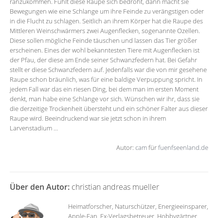
ranzukommen. Fühlt diese Raupe sich bedroht, dann macht sie
Bewegungen wie eine Schlange um ihre Feinde zu verängstigen oder
in die Flucht zu schlagen. Seitlich an ihrem Körper hat die Raupe des
Mittleren Weinschwärmers zwei Augenflecken, sogenannte Ozellen.
Diese sollen mögliche Feinde täuschen und lassen das Tier größer
erscheinen. Eines der wohl bekanntesten Tiere mit Augenflecken ist
der Pfau, der diese am Ende seiner Schwanzfedern hat. Bei Gefahr
stellt er diese Schwanzfedern auf. Jedenfalls war die von mir gesehene
Raupe schon bräunlich, was für eine baldige Verpuppung spricht. In
jedem Fall war das ein riesen Ding, bei dem man im ersten Moment
denkt, man habe eine Schlange vor sich. Wünschen wir ihr, dass sie
die derzeitige Trockenheit übersteht und ein schöner Falter aus dieser
Raupe wird. Beeindruckend war sie jetzt schon in ihrem
Larvenstadium …
Autor:
cam
für
fuenfseenland.de
Über den Autor:
christian andreas mueller
Heimatforscher, Naturschützer, Energieeinsparer,
Apple-Fan, Ex-Verlagsbetreuer, Hobbygärtner