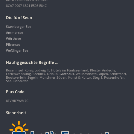
8CA7 9907 6B21 E598 E84C
Die fünf Seen
Starnberger See
Ammersee
Wörthsee
Pilsensee
Weßlinger See
Häufig gesuchte Begriffe …
Roseninsel, König Ludwig II., Hotels im Fünfseenland, Kloster Andechs,
Ferienwohnung, Seeblick, Urlaub,
Gasthaus
, Wellnesshotel, Alpen, Schifffahrt,
Bootsverleih, Segeln, Münchner Süden, Kunst & Kultur, Steg 1, Possenhofen,
See-Einbauten
Plus Code
8FVHR79W+7C
Sicherheit