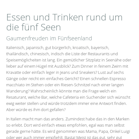
Essen und Trinken rund um
die fünf Seen
Gaumenfreuden im Fünfseenland
Italienisch, japanisch, gut bürgerlich, kroatisch, bayerisch,
thailändisch, chinesisch, indisch die Liste der Restaurants und
Speisemöglicheiten ist lang. Ein gemütlicher Sitzplatz in Seenähe oder
lieber auf einem Hügel mit Ausblick? Zum Dinner in feinem Zwirn mit
Kravatte oder einfach leger in Jeans und Sneakers? Lust auf sechs
Gänge oder reicht ein einfaches Gericht? Einen schnellen Espresso
macchiato im Stehen oder ein Riesen-Schnitzel nach einer langen
Wanderung? Wahrscheinlich könnte man die Frage welch ein
Resaturant, welche Bar, welche Ca­fete­ria ein Suchender sich wünscht
ewig weiter stellen und würde trotzdem immer eine Antwort finden.
Aber würde es ihm dort gefallen?
In Italien macht man das anders. Zumindest habe das in den Marken
so erlebt. Dort wird einfach etwas empfohlen, egal was man selbst
gerade gerne hätte. Es wird genommen was Mama, Papa, Onkel Luigi
oder wer auch immer empfiehlt. Basta! Meist ist das gut, sehr gut