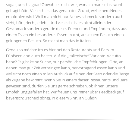
sogar, unschlagbar! Obwohl es nicht war, wonach man selbst wohl
gefragt hätte. Vielleicht ist das genau der Grund, weil einem Neues
empfohlen wird. Weil man nicht nur Neues schmeckt sondern auch
sieht, hört, riecht, erlebt. Und vielleicht ist es nicht alleine der
Geschmack sondern gerade dieses Erleben und Empfinden, dass aus
einem Essen ein besonderes Essen macht, aus einem Besuch einen
gelungenen Besuch. So macht man das in Italien.
Genau so möchte ich es hier bei den Restaurants und Bars im
Fünfseenland auch halten. Auf die „italienische“ Variante. Va tutto
bene? Es gibt keine Suche, nur persönliche Empfehlungen. Orte, an
denen man gut Zeit verbringen kann, hervorragend essen kann und
vielleicht noch einen tollen Ausblick auf einen der Seen oder die Berge
als Zugabe bekommt. Wenn Sie in einem dieser Restaurants und Bars
gewesen sind, dürfen Sie uns gerne schreiben, ob Ihnen unsere
Empfehlung gefallen hat. Wir freuen uns immer über Feedback (auf
bayerisch: B’scheid sòng). In diesem Sinn, an Guàdn!