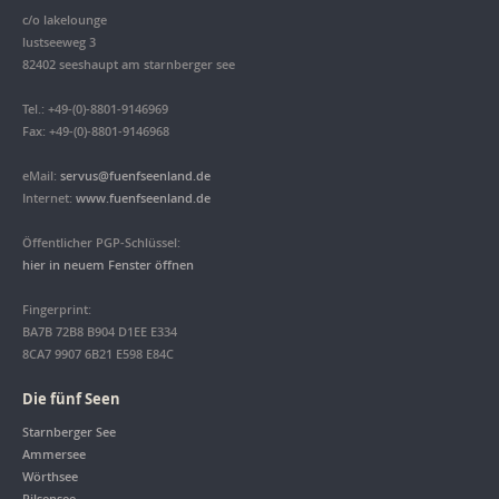
c/o lakelounge
lustseeweg 3
82402 seeshaupt am starnberger see
Tel.: +49-(0)-8801-9146969
Fax: +49-(0)-8801-9146968
eMail:
servus@fuenfseenland.de
Internet:
www.fuenfseenland.de
Öffentlicher PGP-Schlüssel:
hier in neuem Fenster öffnen
Fingerprint:
BA7B 72B8 B904 D1EE E334
8CA7 9907 6B21 E598 E84C
Die fünf Seen
Starnberger See
Ammersee
Wörthsee
Pilsensee