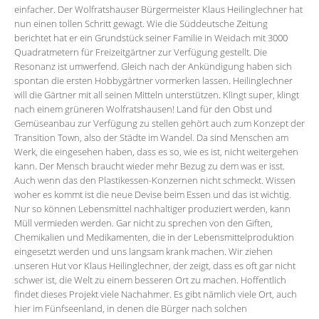
einfacher. Der Wolfratshauser Bürgermeister Klaus Heilinglechner hat
nun einen tollen Schritt gewagt. Wie die Süddeutsche Zeitung
berichtet hat er ein Grundstück seiner Familie in Weidach mit 3000
Quadratmetern für Freizeitgärtner zur Verfügung gestellt. Die
Resonanz ist umwerfend. Gleich nach der Ankündigung haben sich
spontan die ersten Hobbygärtner vormerken lassen. Heilinglechner
will die Gärtner mit all seinen Mitteln unterstützen. Klingt super, klingt
nach einem grüneren Wolfratshausen! Land für den Obst und
Gemüseanbau zur Verfügung zu stellen gehört auch zum Konzept der
Transition Town, also der Städte im Wandel. Da sind Menschen am
Werk, die eingesehen haben, dass es so, wie es ist, nicht weitergehen
kann. Der Mensch braucht wieder mehr Bezug zu dem was er isst.
Auch wenn das den Plastikessen-Konzernen nicht schmeckt. Wissen
woher es kommt ist die neue Devise beim Essen und das ist wichtig.
Nur so können Lebensmittel nachhaltiger produziert werden, kann
Müll vermieden werden. Gar nicht zu sprechen von den Giften,
Chemikalien und Medikamenten, die in der Lebensmittelproduktion
eingesetzt werden und uns langsam krank machen. Wir ziehen
unseren Hut vor Klaus Heilinglechner, der zeigt, dass es oft gar nicht
schwer ist, die Welt zu einem besseren Ort zu machen. Hoffentlich
findet dieses Projekt viele Nachahmer. Es gibt nämlich viele Ort, auch
hier im Fünfseenland, in denen die Bürger nach solchen