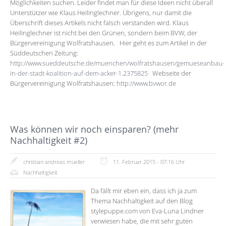
Möglichkeiten suchen. Leider findet man für diese Ideen nicht überall
Unterstützer wie Klaus Heilinglechner. Übrigens, nur damit die
Überschrift dieses Artikels nicht falsch verstanden wird. Klaus
Heilinglechner ist nicht bei den Grünen, sondern beim BVW, der
Bürgervereinigung Wolfratshausen. Hier geht es zum Artikel in der
Süddeutschen Zeitung:
http://www.sueddeutsche.de/muenchen/wolfratshausen/gemueseanbau-
in-der-stadt-koalition-auf-dem-acker-1.2375825
Webseite der
Bürgervereinigung Wolfratshausen:
http://www.bvwor.de
Was können wir noch einsparen? (mehr
Nachhaltigkeit #2)
christian andreas mueller
11. Februar 2015 - 07:16 Uhr
Nachhaltigkeit
Da fällt mir eben ein, dass ich ja zum
Thema Nachhaltigkeit auf den Blog
stylepuppe.com von Eva-Luna Lindner
verwiesen habe, die mit sehr guten