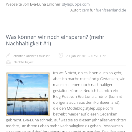
Webseite von Eva-Luna Lindner:
stylepuppe.com
Autor:
cam
für
fuenfseenland.de
Was können wir noch einsparen? (mehr
Nachhaltigkeit #1)
christian andreas mueller
20. Januar 2015 - 07:26 Uhr
Nachhaltigkeit
Ich weiß nicht, ob es Ihnen auch so geht,
aber ich mache mir ständig Gedanken, wie
man sein Leben noch nachhaltiger
gestalten könnte. Neulich hat mich ein
Blog-Post von Eva-Luna Lindner (kommt
übrigens auch aus dem Fünfseenland),
die den Modeblog stylepuppe.com
betreibt, wieder auf diesen Gedanken
gebracht. Eva-Luna schrieb, auf was sie ab diesem Jahr alles verzichten
möchte, um ihrem Leben mehr Nachhaltigkeit zu geben, Ressourcen
zu schonen und der Verantwortung gerecht zu werden. Da wäre ganz