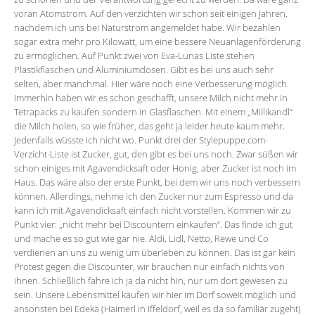
voran Atomstrom. Auf den verzichten wir schon seit einigen Jahren,
nachdem ich uns bei Naturstrom angemeldet habe. Wir bezahlen
sogar extra mehr pro Kilowatt, um eine bessere Neuanlagenförderung
zu ermöglichen. Auf Punkt zwei von Eva-Lunas Liste stehen
Plastikflaschen und Aluminiumdosen. Gibt es bei uns auch sehr
selten, aber manchmal. Hier wäre noch eine Verbesserung möglich.
Immerhin haben wir es schon geschafft, unsere Milch nicht mehr in
Tetrapacks zu kaufen sondern in Glasflaschen. Mit einem „Millikandl“
die Milch holen, so wie früher, das geht ja leider heute kaum mehr.
Jedenfalls wüsste ich nicht wo. Punkt drei der Stylepuppe.com-
Verzicht-Liste ist Zucker, gut, den gibt es bei uns noch. Zwar süßen wir
schon einiges mit Agavendicksaft oder Honig, aber Zucker ist noch im
Haus. Das wäre also der erste Punkt, bei dem wir uns noch verbessern
können. Allerdings, nehme ich den Zucker nur zum Espresso und da
kann ich mit Agavendicksaft einfach nicht vorstellen. Kommen wir zu
Punkt vier: „nicht mehr bei Discountern einkaufen“. Das finde ich gut
und mache es so gut wie gar nie. Aldi, Lidl, Netto, Rewe und Co
verdienen an uns zu wenig um überleben zu können. Das ist gar kein
Protest gegen die Discounter, wir brauchen nur einfach nichts von
ihnen. Schließlich fahre ich ja da nicht hin, nur um dort gewesen zu
sein. Unsere Lebensmittel kaufen wir hier im Dorf soweit möglich und
ansonsten bei Edeka (Haimerl in Iffeldorf, weil es da so familiär zugeht)