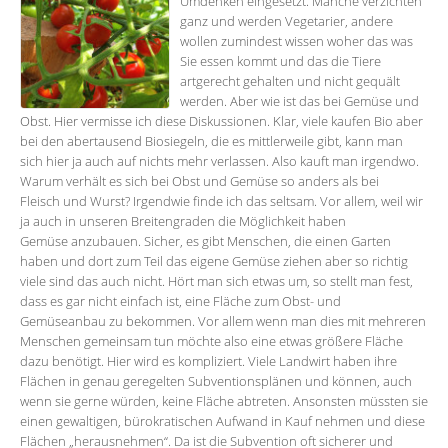
Umdenken eingesetzt. Manche verzichten
ganz und werden Vegetarier, andere
wollen zumindest wissen woher das was
Sie essen kommt und das die Tiere
artgerecht gehalten und nicht gequält
werden. Aber wie ist das bei Gemüse und
Obst. Hier vermisse ich diese Diskussionen. Klar, viele kaufen Bio aber
bei den abertausend Biosiegeln, die es mittlerweile gibt, kann man
sich hier ja auch auf nichts mehr verlassen. Also kauft man irgendwo.
Warum verhält es sich bei Obst und Gemüse so anders als bei
Fleisch und Wurst? Irgendwie finde ich das seltsam. Vor allem, weil wir
ja auch in unseren Breitengraden die Möglichkeit haben
Gemüse anzubauen. Sicher, es gibt Menschen, die einen Garten
haben und dort zum Teil das eigene Gemüse ziehen aber so richtig
viele sind das auch nicht. Hört man sich etwas um, so stellt man fest,
dass es gar nicht einfach ist, eine Fläche zum Obst- und
Gemüseanbau zu bekommen. Vor allem wenn man dies mit mehreren
Menschen gemeinsam tun möchte also eine etwas größere Fläche
dazu benötigt. Hier wird es kompliziert. Viele Landwirt haben ihre
Flächen in genau geregelten Subventionsplänen und können, auch
wenn sie gerne würden, keine Fläche abtreten. Ansonsten müssten sie
einen gewaltigen, bürokratischen Aufwand in Kauf nehmen und diese
Flächen „herausnehmen“. Da ist die Subvention oft sicherer und