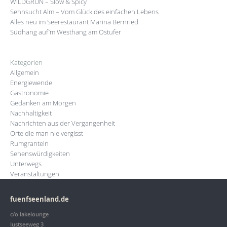
WILDGRÜN – Slow & Spicy
Sehnsucht Alm – Vom Glück des einfachen Lebens
Alles neu im Seerestaurant Marina Bernried
Südhang auf’m Westhang am Ostufer
Kategorien
Allgemein
Energiewende
Gastronomie
Gedanken am Morgen
Nachhaltigkeit
Nachrichten aus der Vergangenheit
Orte die man nie vergisst
Rumgranteln
Sehenswürdigkeiten
Unterwegs
Veranstaltungen
fuenfseenland.de
c/o lakelounge
lustseeweg 3