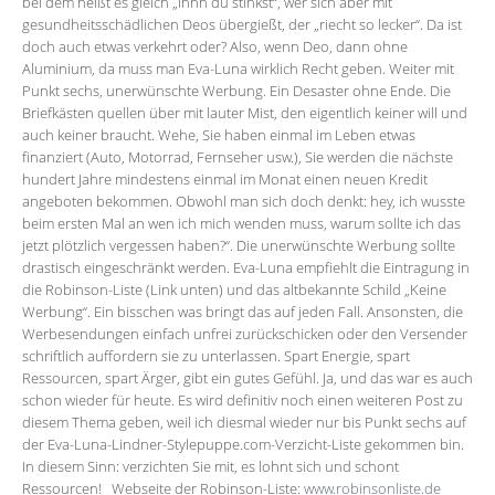
bei dem heißt es gleich „ihhh du stinkst“, wer sich aber mit
gesundheitsschädlichen Deos übergießt, der „riecht so lecker“. Da ist
doch auch etwas verkehrt oder? Also, wenn Deo, dann ohne
Aluminium, da muss man Eva-Luna wirklich Recht geben. Weiter mit
Punkt sechs, unerwünschte Werbung. Ein Desaster ohne Ende. Die
Briefkästen quellen über mit lauter Mist, den eigentlich keiner will und
auch keiner braucht. Wehe, Sie haben einmal im Leben etwas
finanziert (Auto, Motorrad, Fernseher usw.), Sie werden die nächste
hundert Jahre mindestens einmal im Monat einen neuen Kredit
angeboten bekommen. Obwohl man sich doch denkt: hey, ich wusste
beim ersten Mal an wen ich mich wenden muss, warum sollte ich das
jetzt plötzlich vergessen haben?“. Die unerwünschte Werbung sollte
drastisch eingeschränkt werden. Eva-Luna empfiehlt die Eintragung in
die Robinson-Liste (Link unten) und das altbekannte Schild „Keine
Werbung“. Ein bisschen was bringt das auf jeden Fall. Ansonsten, die
Werbesendungen einfach unfrei zurückschicken oder den Versender
schriftlich auffordern sie zu unterlassen. Spart Energie, spart
Ressourcen, spart Ärger, gibt ein gutes Gefühl. Ja, und das war es auch
schon wieder für heute. Es wird definitiv noch einen weiteren Post zu
diesem Thema geben, weil ich diesmal wieder nur bis Punkt sechs auf
der Eva-Luna-Lindner-Stylepuppe.com-Verzicht-Liste gekommen bin.
In diesem Sinn: verzichten Sie mit, es lohnt sich und schont
Ressourcen! Webseite der Robinson-Liste:
www.robinsonliste.de