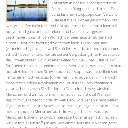
Vorsätzen in das neue Jahr gestartet ist.
Beim letzten Blogpost bin ich in der Eva-
Luna-Lindner-Stylepuppe.com-Verzicht-
Liste erst bis Punkt vier gekommen. Das
war „wir kaufen nicht mehr bei Discountern“. Diesen Punkt kann ich
nur voll und ganz unterschreiben und hatte erst vorgestern
geschrieben, dass ich den Wunsch der Seeshaupter Bürger nach
einem Discounter nicht nachvollziehen kann. Discounter sind
(vermeindlich) günstiger, weil Sie oft ihre Mitarbeiter und Lieferanten
schlecht bezahlen und weil sie bei der Verpackung ihrer Produkte auf
die Umwelt pfeifen. So, nun aber weiter mit Eva-Lunas Liste! Punkt
fünf, keine Deos mit Aluminium mehr. Sehr löblich, weil das Aluminium
nur wirkt, indem es die Schweißporen verstopft, was im schlimmsten
Fall zu einem Schweißstau führen kann und außerdem im Verdacht
steht verschiedene Krankheiten wie Brustkrebs und Alzheimer zu
verursachen. Lassen Sie die doofen Deos einfach weg, wir sind
Menschen und wir riechen nun mal. So einfach ist das! Wer sich
täglich mit Seife wäscht, braucht kein Deo. Und wer an einem heißen
Tag dann doch mal ins Schwitzen kommt, ja, dem geht es so wie den
meisten anderen Menschen auch. Im Vergleich dazu, was uns
Menschen früher olfaktorisch interessiert oder angemacht hat, sind
wir alle totale Duftstoff-Junkies! Wer einmal kurz ins Schwitzen gerät,