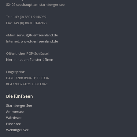
82402 seeshaupt am starnberger see
Tel.: +49-(0)-8801-9146969
Fax: +49-(0)-8801-9146968
eMail:
servus@fuenfseenland.de
Internet:
www.fuenfseenland.de
Öffentlicher PGP-Schlüssel:
hier in neuem Fenster öffnen
Fingerprint:
BA7B 72B8 B904 D1EE E334
8CA7 9907 6B21 E598 E84C
Die fünf Seen
Starnberger See
Ammersee
Wörthsee
Pilsensee
Weßlinger See