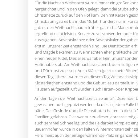
Für die Nacht an Weihnacht wurde immer ein großer kno
hergerichtet und in den Ofen gelegt, damit die Stube sc
Christmette zurück auf den Hof kam. Den mit Kerzen ge
Christbaum gab es bis in das 18. Jahrhundert nur in Für
gab es den Weihnachtsbaum früher gar nicht. Man konnte 
ergreifend nicht leisten, Kerzen zu verschwenden oder 
auszugeben. Adventskränze oder Adventskalender gab es 
erst in jüngerer Zeit entstanden sind. Die Dienstboten er
und Mägde bekamen zu Weihnachten eher praktische Din
einen neuen Kittel. Dies alles war aber kein „muss“ sonde
Hofinhabers ab. Am Weihnachtsvorabend, dem heiligen A
und Dörrobst zu essen. Auch Klätzen (getrocknete Birnen)
diesen Tag. Überall wurden an diesem Tag Weihnachtskri
Klosterkirchen entstand und die Geburt Jesu darstellt, in 
Häusern aufgestellt. Oft wurden auch Hirten- oder Krippe
An den Tagen der Weihnachtszeit also am 24. Dezember bi
gewaschen noch geputzt werden, da dies in jedem Falle 
hätte. Das Gesinde und die Dienstboten hatten in diesen 
Familien gefahren. Dies war nur zu dieser Jahreszeit mögl
auch sehr viel Schnee lag und die Feldarbeit komplett ein
Bauernhöfen wurde in den kalten Wintermonaten sehr stil
Herd meist auch der einzige wärmende Platz im ganzen Ha