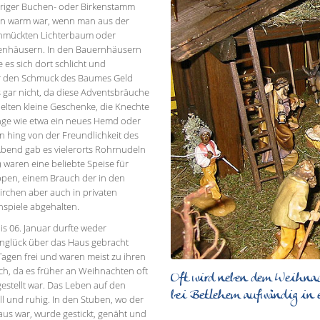
rriger Buchen- oder Birkenstamm
hön warm war, wenn man aus der
schmückten Lichterbaum oder
stenhäusern. In den Bauernhäusern
es sich dort schlicht und
für den Schmuck des Baumes Geld
gar nicht, da diese Adventsbräuche
hielten kleine Geschenke, die Knechte
ge wie etwa ein neues Hemd oder
rn hing von der Freundlichkeit des
bend gab es vielerorts Rohrnudeln
 waren eine beliebte Speise für
ppen, einem Brauch der in den
Kirchen aber auch in privaten
nspiele abgehalten.
s 06. Januar durfte weder
Unglück über das Haus gebracht
Tagen frei und waren meist zu ihren
ich, da es früher an Weihnachten oft
Oft wird neben dem Weihnac
gestellt war. Das Leben auf den
bei Betlehem aufwändig in e
l und ruhig. In den Stuben, wo der
us war, wurde gestickt, genäht und