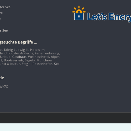
ger See
ee
e
r See
gesuchte Begriffe …
l, König Ludwig II., Hotels im
land, Kloster Andechs, Ferienwohnung,
 Urlaub,
Gasthaus
, Wellnesshotel, Alpen,
rt, Bootsverleih, Segeln, Münchner
unst & Kultur, Steg 1, Possenhofen,
See-
n
de
W+7C
eme by
lakelounge