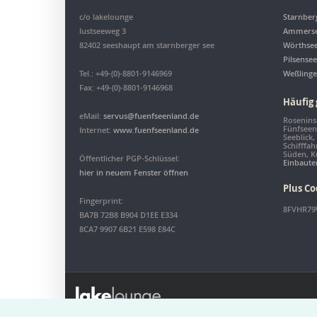
c/o lakelounge
Starnber
lustseeweg 3
Ammers
82402 seeshaupt am starnberger see
Wörthse
Pilsensee
Tel.: +49-(0)-8801-9146969
Weßlinge
Fax: +49-(0)-8801-9146968
Häufig 
eMail:
servus@fuenfseenland.de
Roseninse
Fünfseen
Internet:
www.fuenfseenland.de
Seeblick,
Schifffah
Süden, K
Öffentlicher PGP-Schlüssel:
Einbaute
hier in neuem Fenster öffnen
Plus Co
Fingerprint:
8FVHR79
BA7B 72B8 B904 D1EE E334
8CA7 9907 6B21 E598 E84C
Copyright 2026 Alle Rechte vorbehalten | Powered by
WordPress
| Th