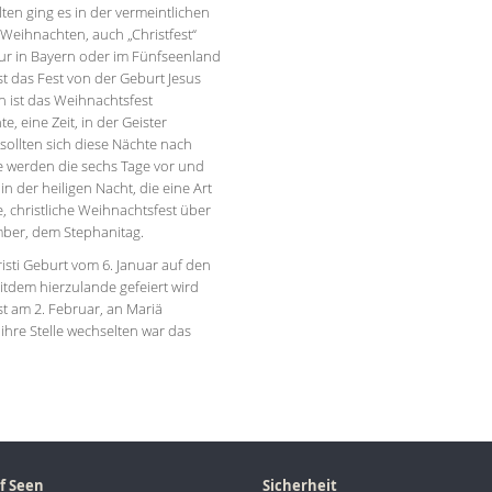
lten ging es in der vermeintlichen
 Weihnachten, auch „Christfest“
 nur in Bayern oder im Fünfseenland
st das Fest von der Geburt Jesus
ch ist das Weihnachtsfest
 eine Zeit, in der Geister
ollten sich diese Nächte nach
 werden die sechs Tage vor und
n der heiligen Nacht, die eine Art
e, christliche Weihnachtsfest über
ber, dem Stephanitag.
isti Geburt vom 6. Januar auf den
eitdem hierzulande gefeiert wird
 am 2. Februar, an Mariä
ihre Stelle wechselten war das
f Seen
Sicherheit