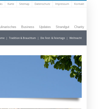
ks
Karte
Sitemap
Datenschutz
Impressum
Kontakt
ulinarisches
Business
Updates
Strandgut
Charity
ome
|
Tradition & Brauchtum
|
Die Fest- & Feiertage
|
Weihnacht