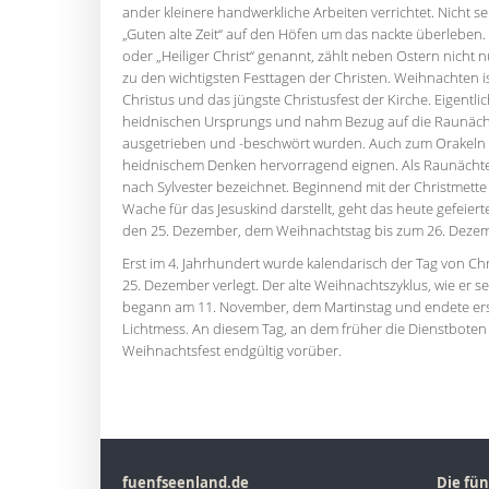
ander kleinere handwerkliche Arbeiten verrichtet. Nicht se
„Guten alte Zeit“ auf den Höfen um das nackte überleben.
oder „Heiliger Christ“ genannt, zählt neben Ostern nicht
zu den wichtigsten Festtagen der Christen. Weihnachten i
Christus und das jüngste Christusfest der Kirche. Eigentli
heidnischen Ursprungs und nahm Bezug auf die Raunächte,
ausgetrieben und -beschwört wurden. Auch zum Orakeln s
heidnischem Denken hervorragend eignen. Als Raunächte
nach Sylvester bezeichnet. Beginnend mit der Christmette i
Wache für das Jesuskind darstellt, geht das heute gefeiert
den 25. Dezember, dem Weihnachtstag bis zum 26. Dezem
Erst im 4. Jahrhundert wurde kalendarisch der Tag von Chr
25. Dezember verlegt. Der alte Weihnachtszyklus, wie er s
begann am 11. November, dem Martinstag und endete erst
Lichtmess. An diesem Tag, an dem früher die Dienstboten 
Weihnachtsfest endgültig vorüber.
fuenfseenland.de
Die fün