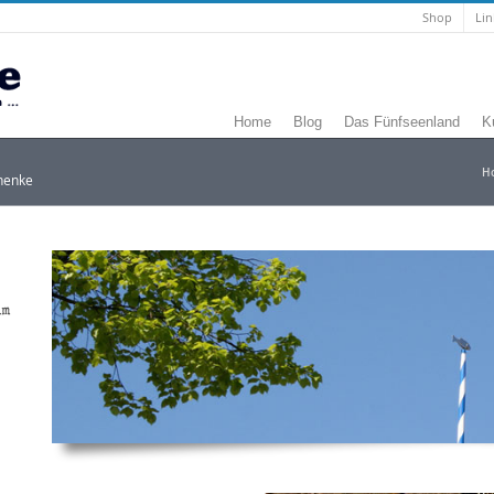
Shop
Lin
Home
Blog
Das Fünfseenland
K
H
henke
um