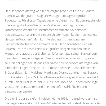
Der Siebenschläfertag war in der vergangenen Zeit für die Bauern
ebenso wie der Joahnnistag ein wichtiger Lostag von großer
Bedeutung. Für diesen Tag gibt es eine Vielzahl von Bauernregeln, die
in Abhängigkeit vom Wetter am Siebenschläfertag das der
kommenden Wochen zu bestimmen versuchte. So heisst es
beispielsweise: „Wenn die Siebenschläfer Regen kochen, so regnets
vier ganze Wochen“. Man konnte also nur hoffen, dass am
Siebenschläfertag schönes Wetter war. Dann bracuhten sich die
Bauern um ihre Ernte keine allzugroßen sorgen machen. Viele
Menschen glauben, der Siebenschläfertag hätte seinen Namen von
dem gleichnamigen Nagetier. Dies scheint aber eher ein Irrglaube zu
sein. Naheliegender ist, dass der Name des Siebenschläfertages von
einer alten Legende her rührt. In dieser heisst es, dass sich sieben
Brüder (Maximian, Malchus, Martinian, Dionysius, Johannes, Serapion
und Constantin) zur Zeit der Christenverfolgung im Römischen Reich
durch Kaiser Decius im Jahr 251 in einer Höhle bei Ephesus (heutige
Westtürkei) versteckten und in einen tiefen Schlaf fielen und
eingemauert wurden.
Die vier Brüder schliefen in dieser Höhle 195 Jahre und wurden – so
die Legende – erst am 27. Juni 446 wieder befreit. Natürlich waren alle