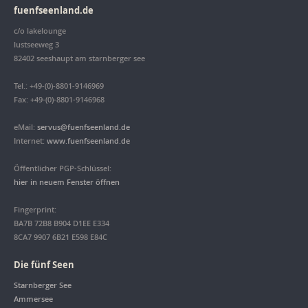
fuenfseenland.de
c/o lakelounge
lustseeweg 3
82402 seeshaupt am starnberger see
Tel.: +49-(0)-8801-9146969
Fax: +49-(0)-8801-9146968
eMail:
servus@fuenfseenland.de
Internet:
www.fuenfseenland.de
Öffentlicher PGP-Schlüssel:
hier in neuem Fenster öffnen
Fingerprint:
BA7B 72B8 B904 D1EE E334
8CA7 9907 6B21 E598 E84C
Die fünf Seen
Starnberger See
Ammersee