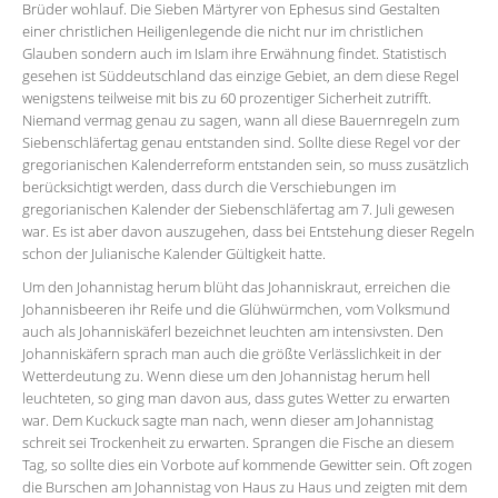
Brüder wohlauf. Die Sieben Märtyrer von Ephesus sind Gestalten
einer christlichen Heiligenlegende die nicht nur im christlichen
Glauben sondern auch im Islam ihre Erwähnung findet. Statistisch
gesehen ist Süddeutschland das einzige Gebiet, an dem diese Regel
wenigstens teilweise mit bis zu 60 prozentiger Sicherheit zutrifft.
Niemand vermag genau zu sagen, wann all diese Bauernregeln zum
Siebenschläfertag genau entstanden sind. Sollte diese Regel vor der
gregorianischen Kalenderreform entstanden sein, so muss zusätzlich
berücksichtigt werden, dass durch die Verschiebungen im
gregorianischen Kalender der Siebenschläfertag am 7. Juli gewesen
war. Es ist aber davon auszugehen, dass bei Entstehung dieser Regeln
schon der Julianische Kalender Gültigkeit hatte.
Um den Johannistag herum blüht das Johanniskraut, erreichen die
Johannisbeeren ihr Reife und die Glühwürmchen, vom Volksmund
auch als Johanniskäferl bezeichnet leuchten am intensivsten. Den
Johanniskäfern sprach man auch die größte Verlässlichkeit in der
Wetterdeutung zu. Wenn diese um den Johannistag herum hell
leuchteten, so ging man davon aus, dass gutes Wetter zu erwarten
war. Dem Kuckuck sagte man nach, wenn dieser am Johannistag
schreit sei Trockenheit zu erwarten. Sprangen die Fische an diesem
Tag, so sollte dies ein Vorbote auf kommende Gewitter sein. Oft zogen
die Burschen am Johannistag von Haus zu Haus und zeigten mit dem