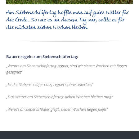
Am Siebenschläfertag hoffte man auf gutes Wetter für
die Ernte. So wie es an diesem Tag war, sollte es für
die nächsten sieben Wochen bleiben
Bauernregeln zum Siebenschläfertag:
„Wenn’s am Siebenschläfertag regnet, sind wir sieben Wochen mit Regen
gesegnet“
„Ist der Siebenschläfer nass, regnet’s ohne unterlass“
„Das Wetter am Siebenschläfertag sieben Wochen bleiben mag“
„Wenn’s an Siebenschläfer gießt, sieben Wochen Regen fließt“