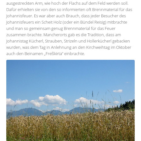
ausgestreckten Arm, wie hoch der Flachs auf dem Feld werden soll.
Dafür erhielten sie von den so informierten oft Brennmaterial für das
Johannisfeuer. Es war aber auch Brauch, dass jeder Besucher des
Johannisfeuers ein Scheit Holz (oder ein Bündel Reisig) mitbrachte
und man so gemeinsam genug Brennmaterial für das Feuer
zusammen brachte. Mancherorts gab es die Tradition, dass am
Johannistag Kücherl, Strauben, Strizeln und Hollerkücherl gebacken
wurden, was dem Tag in Anlehnung an den Kirchweihtag im Oktober
auch den Beinamen „Freßkirta“ einbrachte.