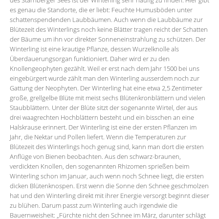
es genau die Standorte, die er liebt: Feuchte Humusböden unter
schattenspendenden Laubbäumen. Auch wenn die Laubbäume zur
Blütezeit des Winterlings noch keine Blätter tragen reicht der Schatten
der Bäume um ihn vor direkter Sonneneinstrahlung zu schützen. Der
Winterling ist eine krautige Pflanze, dessen Wurzelknolle als
Überdauerungsorgan funktioniert. Daher wird er zu den
Knollengeophyten gezählt. Weil er erst nach dem Jahr 1500 bei uns
eingebürgert wurde zählt man den Winterling ausserdem noch zur
Gattung der Neophyten. Der Winterling hat eine etwa 2,5 Zentimeter
große, grellgelbe Blüte mit meist sechs Blütenkronblättern und vielen
Staubblättern. Unter der Blüte sitzt der sogenannte Wirtel, der aus
drei waagrechten Hochblättern besteht und ein bisschen an eine
Halskrause erinnert. Der Winterling ist eine der ersten Pflanzen im
Jahr, die Nektar und Pollen liefert. Wenn die Temperaturen zur
Blütezeit des Winterlings hoch genug sind, kann man dort die ersten
Anflüge von Bienen beobachten. Aus den schwarz-braunen,
verdickten Knollen, den sogenannten Rhizomen sprießen beim
Winterling schon im Januar, auch wenn noch Schnee liegt, die ersten
dicken Blütenknospen. Erst wenn die Sonne den Schnee geschmolzen
hat und den Winterling direkt mit ihrer Energie versorgt beginnt dieser
zu blühen. Darum passt zum Winterling auch irgendwie die
Bauernweisheit: „Fürchte nicht den Schnee im März, darunter schlägt