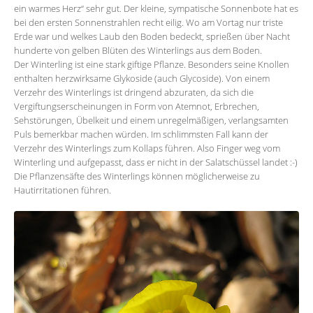
ein warmes Herz“ sehr gut. Der kleine, sympatische Sonnenbote hat es
bei den ersten Sonnenstrahlen recht eilig. Wo am Vortag nur triste
Erde war und welkes Laub den Boden bedeckt, sprießen über Nacht
hunderte von gelben Blüten des Winterlings aus dem Boden.
Der Winterling ist eine stark giftige Pflanze. Besonders seine Knollen
enthalten herzwirksame Glykoside (auch Glycoside). Von einem
Verzehr des Winterlings ist dringend abzuraten, da sich die
Vergiftungserscheinungen in Form von Atemnot, Erbrechen,
Sehstörungen, Übelkeit und einem unregelmäßigen, verlangsamten
Puls bemerkbar machen würden. Im schlimmsten Fall kann der
Verzehr des Winterlings zum Kollaps führen. Also Finger weg vom
Winterling und aufgepasst, dass er nicht in der Salatschüssel landet :-)
Die Pflanzensäfte des Winterlings können möglicherweise zu
Hautirritationen führen.