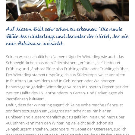
Auf diesem Bild sehr schön zu erkennen: Die runde
Blüte des Winterlings und darunter der Wirtel, der wie
eine Halskrause aussieht
Seinen wissenschaftlichen Namen trägt der Winterling wie auch das
Schneeglöckchen aus dem Griechischen. „er“ oder „ear“ bedeutet
Frühling und „ánthos“ Blüte also Frühlingsblüte oder Frühlingsblüher.
Der Winterling stammt ursprünglich aus Südeuropa, wo er vor allem
in feuchten Laubwäldern und in Gebüschen oder Weinbergen
hervorragend gedeiht. Winterlinge wurden in unseren Breiten seit der
zweiten Hälfte des 16. Jahrhunderts in Garten- und Parkanlagen als
Zierpflanzen kultiviert.
Dafür, dass der Winterling eigentlich keine einheimische Pflanze ist
sondern sozusagen ein „Zuagroaster“ scheint es ihm hier im
Fünfseenland ausserordentlich gut zu gefallen. Naja und nach über
400 Jahren kann man den Winterling vielleicht auch schon als
„eingebürgert“ ansehen. Besonders im Gebiet der Osterseen, südlich
des Starnberger Sees ist der Winterling sehr häufig zu finden. Hier gibt