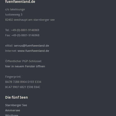
fuenfseenland.de
c/o lakelounge
lustseeweg 3
82402 seeshaupt am starnberger see
Tel.: +49-(0)-8801-9146969
Fax: +49-(0)-8801-9146968
eMail:
servus@fuenfseenland.de
Internet:
www.fuenfseenland.de
Öffentlicher PGP-Schlüssel:
hier in neuem Fenster öffnen
Fingerprint:
BA7B 72B8 B904 D1EE E334
8CA7 9907 6B21 E598 E84C
Die fünf Seen
Starnberger See
Ammersee
Wörthsee